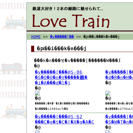
HOME
>>
�v�����[��
>> �ԗ��i���k�n���j
�ԗ��i���k�n���j
���k�n���𑖂�v�����[������W���I
�@
�v�����[���@S-06
�v�����[�
�S�O�O�n�V�����΂�
�i�A���d�l�j
�@
�@
�@
�@
�����|�R�`�E�V���𑖂�V�����B
�����|�H�c�𑖂
�ō����x240km/h�B
�ō����x275km/
�v�����[���@S-62
�v�����[�
���C�g�t�C�[�X�g�A�C
�S�W�T�n�
�@
�@