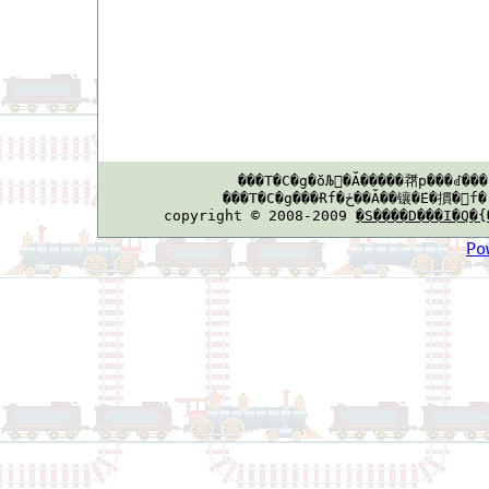
copyright © 2008-2009
�S����D���I�Q�{
Po