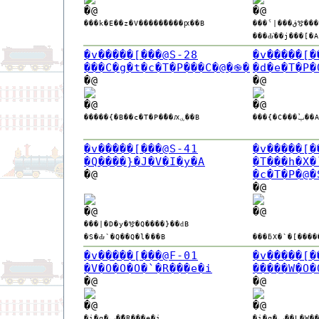
�@
�@
���k�E��z�V�����̎����ԗ��B
���ˁ|���
���Ԃ̓��j���[�
�v�����[���@S-28
�v�����[�
���C�g�t�c�T�P���C�@�֎�
�d�e�T�P�
�@
�@
�@
�@
���{�
�����{�B��c�T�P�̓��ԕۑ��B
�v�����[���@S-41
�v�����[�
�Q����}�J�V�I�y�A
�T���h�X�
�@
�c�T�P�@�
�@
�@
�@
���|�D�y�𑖂�Q����}��ԁB
�S�Ԃ`�Q��Q�l���B
���ƃX�`�[����
�v�����[���@F-01
�v�����[�
�V�O�O�O�`�R���e�i
�����W�O�
�@
�@
�@
�@
�i�q�ݕ��̗L�W�
�i�q�ݕ��̃R���e�i