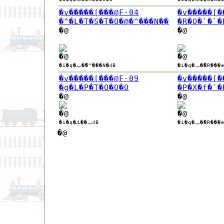
�v�����[���@F-04
�v�����[�
�^�L�T�S�T�O�@�^���N��
�R�O�`�`�
�@
�@
�@
�@
�i�q�ݕ��̃R
�i�q�ݕ��̃^���N�ԁB
�v�����[���@F-09
�v�����[�
�g�L�P�T�O�O�O
�P�X�f�`�
�@
�@
�@
�@
�i�q�ݕ��̃R
�i�q�ݕ��̉ݎԁB
�@